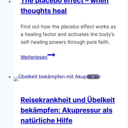
The placebo effect – when
thoughts heal
Find out how the placebo effect works as
a healing factor and activates the body’s
self-healing powers through pure faith.
The
Weiterlesen
placebo
effect
–
when
thoughts
Reisekrankheit und Übelkeit
heal
bekämpfen: Akupressur als
natürliche Hilfe