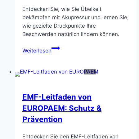
Entdecken Sie, wie Sie Übelkeit
bekämpfen mit Akupressur und lernen Sie,
wie gezielte Druckpunkte Ihre
Beschwerden natürlich lindern können.
Reisekrankheit
Weiterlesen
und
Übelkeit
bekämpfen:
Akupressur
als
EMF-Leitfaden von
natürliche
Hilfe
EUROPAEM: Schutz &
Prävention
Entdecken Sie den EMF-Leitfaden von