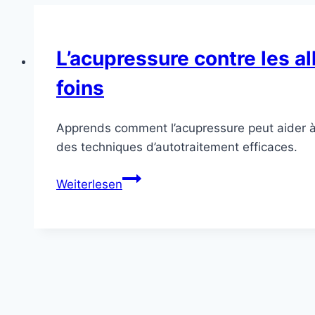
L’acupressure contre les 
foins
Apprends comment l’acupressure peut aider à 
des techniques d’autotraitement efficaces.
L’acupressure
Weiterlesen
contre
les
allergies
:
Comment
soulager
les