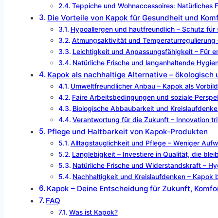
Teppiche und Wohnaccessoires: Natürliches Fl
Die Vorteile von Kapok für Gesundheit und Kom
Hypoallergen und hautfreundlich – Schutz für 
Atmungsaktivität und Temperaturregulierung
Leichtigkeit und Anpassungsfähigkeit – Für 
Natürliche Frische und langanhaltende Hygi
Kapok als nachhaltige Alternative – ökologisch 
Umweltfreundlicher Anbau – Kapok als Vorbil
Faire Arbeitsbedingungen und soziale Perspe
Biologische Abbaubarkeit und Kreislaufdenke
Verantwortung für die Zukunft – Innovation trif
Pflege und Haltbarkeit von Kapok-Produkten
Alltagstauglichkeit und Pflege – Weniger Aufw
Langlebigkeit – Investiere in Qualität, die blei
Natürliche Frische und Widerstandskraft – 
Nachhaltigkeit und Kreislaufdenken – Kapok b
Kapok – Deine Entscheidung für Zukunft, Komfo
FAQ
Was ist Kapok?