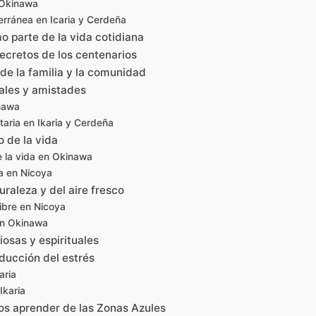
 Okinawa
erránea en Icaria y Cerdeña
mo parte de la vida cotidiana
ecretos de los centenarios
de la familia y la comunidad
ales y amistades
nawa
aria en Ikaria y Cerdeña
do de la vida
e la vida en Okinawa
a en Nicoya
uraleza y del aire fresco
libre en Nicoya
en Okinawa
iosas y espirituales
educción del estrés
aria
Ikaria
s aprender de las Zonas Azules