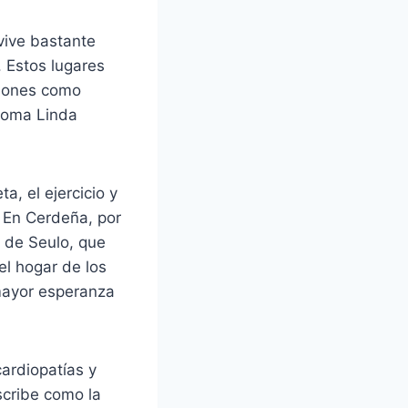
vive bastante
. Estos lugares
giones como
 Loma Linda
, el ejercicio y
. En Cerdeña, por
 de Seulo, que
el hogar de los
mayor esperanza
ardiopatías y
scribe como la