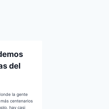
odemos
as del
donde la gente
 más centenarios
plo, hay casi