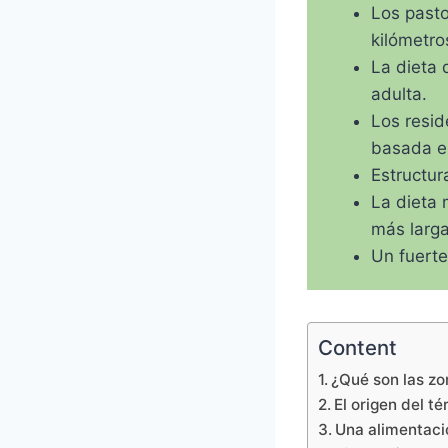
Los pasto
kilómetro
La dieta 
adulta.
Los resid
basada e
Estructur
La dieta 
más larga
Un fuerte
Content
¿Qué son las zo
El origen del t
Una alimentaci