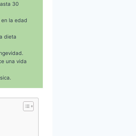
hasta 30
 en la edad
a dieta
ongevidad.
ce una vida
sica.