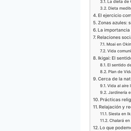
La dieta de
Dieta medit
El ejercicio co
Zonas azules: s
La importancia 
Relaciones soci
Moai en Oki
Vida comunit
Ikigai: El senti
El sentido d
Plan de Vid
Cerca de la nat
Vida al aire 
Jardinería 
Prácticas relig
Relajación y r
Siesta en Ik
Chalará en 
Lo que podemo