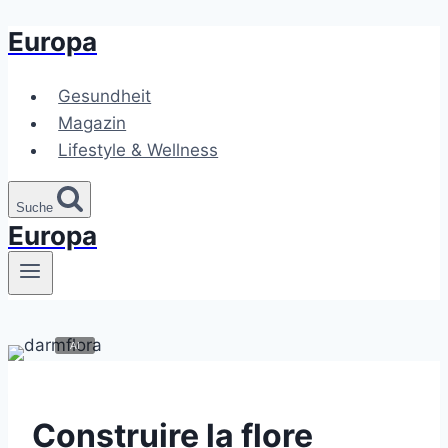
Europa
Zum
Inhalt
springen
Gesundheit
Magazin
Lifestyle & Wellness
Suche
Europa
Construire la flore