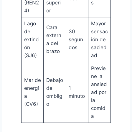
(REN2
superi
s
4)
or
Lago
Mayor
Cara
de
30
sensac
extern
extinci
segun
ión de
a del
ón
dos
sacied
brazo
(SJ6)
ad
Previe
ne la
Mar de
Debajo
ansied
energí
del
1
ad por
a
omblig
minuto
la
(CV6)
o
comid
a