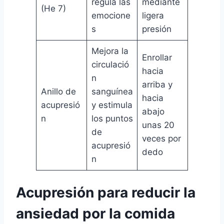
regula las
mediante
(He 7)
emocione
ligera
s
presión
Mejora la
Enrollar
circulació
hacia
n
arriba y
Anillo de
sanguínea
hacia
acupresió
y estimula
abajo
n
los puntos
unas 20
de
veces por
acupresió
dedo
n
Acupresión para reducir la
ansiedad por la comida