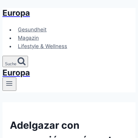
Europa
Zum
Inhalt
springen
Gesundheit
Magazin
Lifestyle & Wellness
Suche
Europa
Adelgazar con